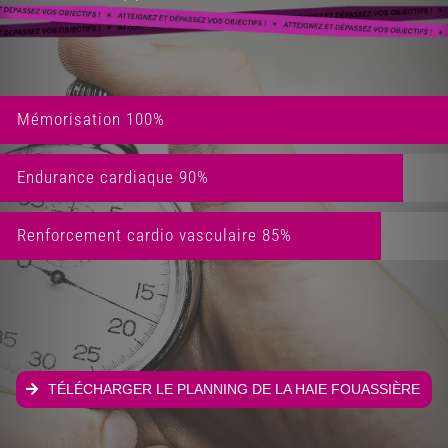
Mémorisation
100%
Endurance cardiaque
90%
Renforcement cardio vasculaire
85%
TÉLÉCHARGER LE PLANNING DE LA HAIE FOUASSIÈRE