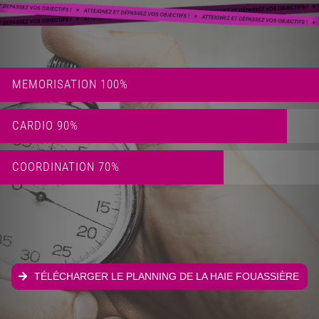
MEMORISATION
100%
CARDIO
90%
COORDINATION
70%
TÉLÉCHARGER LE PLANNING DE LA HAIE FOUASSIÈRE