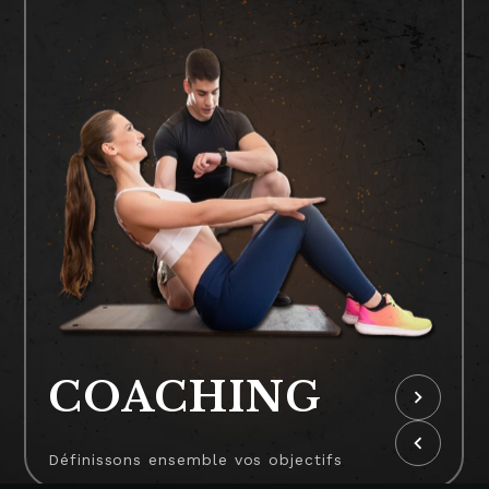
COACHING
keyboard_arrow_right
keyboard_arrow_left
Définissons ensemble vos objectifs